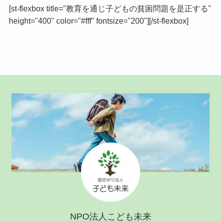
[st-flexbox title="教育を通じ子どもの貧困問題を是正する"
height="400" color="#fff" fontsize="200"][/st-flexbox]
NPO法人こども未来