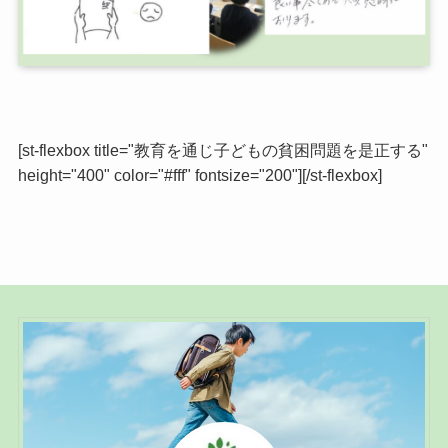
[st-flexbox title="教育を通じ子どもの貧困問題を是正する"
height="400" color="#fff" fontsize="200"][/st-flexbox]