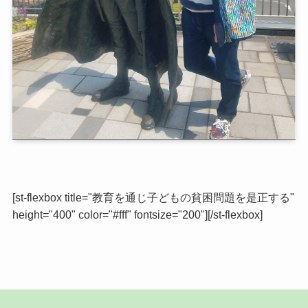
[st-flexbox title="教育を通じ子どもの貧困問題を是正する"
height="400" color="#fff" fontsize="200"][/st-flexbox]