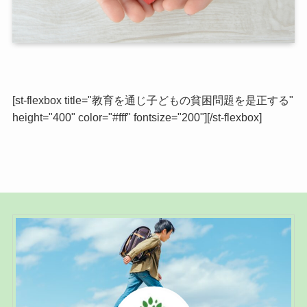
[st-flexbox title="教育を通じ子どもの貧困問題を是正する"
height="400" color="#fff" fontsize="200"][/st-flexbox]