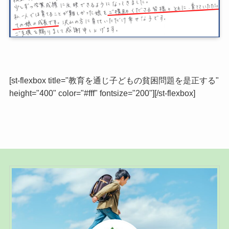
[st-flexbox title="教育を通じ子どもの貧困問題を是正する"
height="400" color="#fff" fontsize="200"][/st-flexbox]