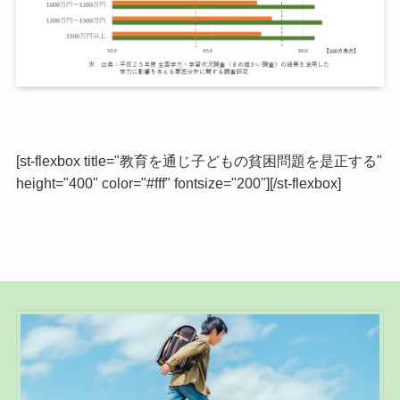
[st-flexbox title="教育を通じ子どもの貧困問題を是正する"
height="400" color="#fff" fontsize="200"][/st-flexbox]