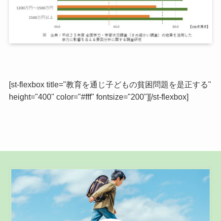
[st-flexbox title="教育を通じ子どもの貧困問題を是正する"
height="400" color="#fff" fontsize="200"][/st-flexbox]