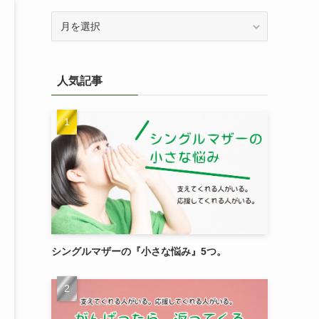
過
去
記
事
人気記事
を
検
索
シングルマザーの『小さな悩み』5つ。