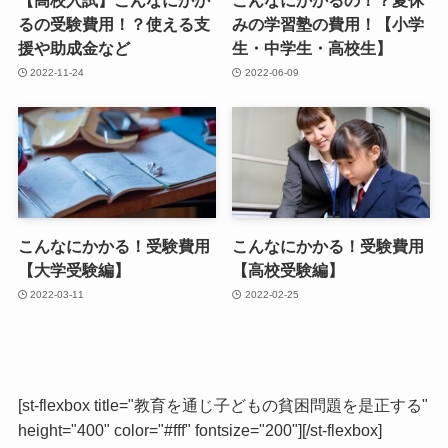
【高校入試】こんなにかか
こんなにかかるの！？夏休
るの受験費用！？使える支
みの学習塾の費用！【小学
援や助成金など
生・中学生・高校生】
2022-11-24
2022-06-09
こんなにかかる！受験費用
こんなにかかる！受験費用
【大学受験編】
【高校受験編】
2022-03-11
2022-02-25
[st-flexbox title="教育を通じ子どもの貧困問題を是正する"
height="400" color="#fff" fontsize="200"][/st-flexbox]