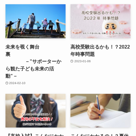
未来を覗く舞台
高校受験出るかも！？2022
裏
年時事問題
－”サポーターか
2023-01-06
ら観た子ども未来の活
動”－
2024-02-10