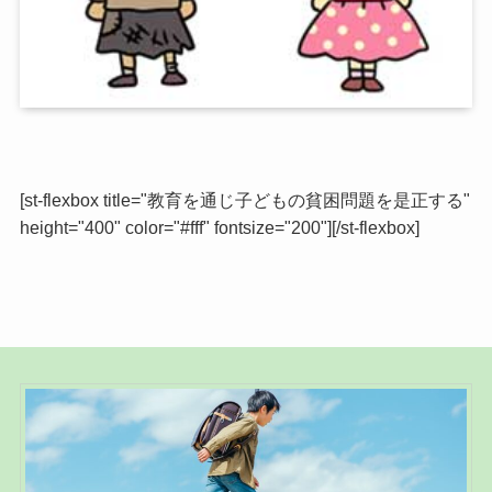
[st-flexbox title="教育を通じ子どもの貧困問題を是正する"
height="400" color="#fff" fontsize="200"][/st-flexbox]