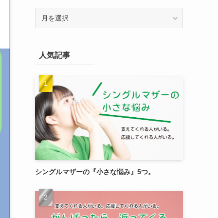
過
去
記
事
人気記事
を
検
索
シングルマザーの『小さな悩み』5つ。