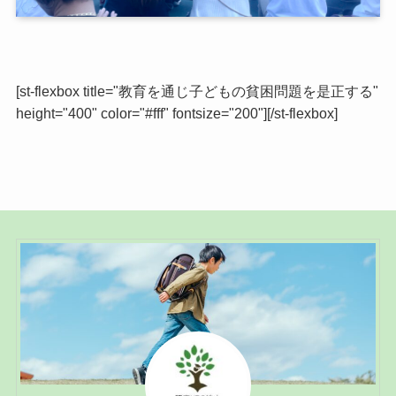
[st-flexbox title="教育を通じ子どもの貧困問題を是正する"
height="400" color="#fff" fontsize="200"][/st-flexbox]