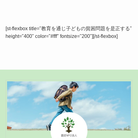
[st-flexbox title="教育を通じ子どもの貧困問題を是正する"
height="400" color="#fff" fontsize="200"][/st-flexbox]