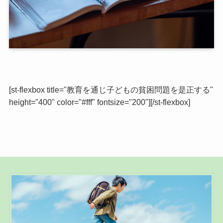
[st-flexbox title="教育を通じ子どもの貧困問題を是正する"
height="400" color="#fff" fontsize="200"][/st-flexbox]