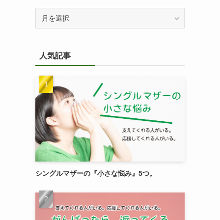
過
去
記
事
人気記事
を
検
索
シングルマザーの『小さな悩み』5つ。