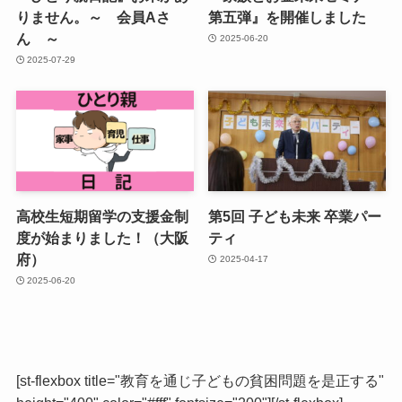
りません。～ 会員Aさ
第五弾』を開催しました
ん ～
2025-06-20
2025-07-29
高校生短期留学の支援金制
第5回 子ども未来 卒業パー
度が始まりました！（大阪
ティ
府）
2025-04-17
2025-06-20
[st-flexbox title="教育を通じ子どもの貧困問題を是正する"