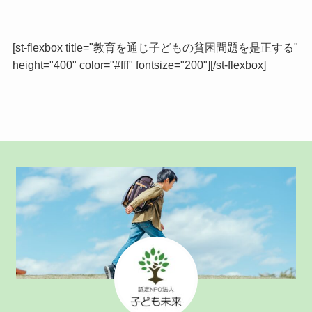
[st-flexbox title="教育を通じ子どもの貧困問題を是正する"
height="400" color="#fff" fontsize="200"][/st-flexbox]