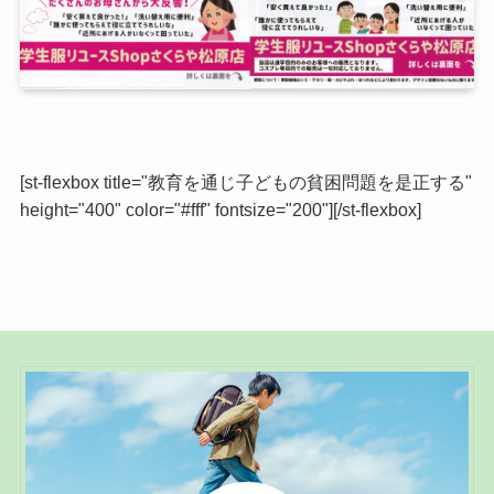
[st-flexbox title="教育を通じ子どもの貧困問題を是正する"
height="400" color="#fff" fontsize="200"][/st-flexbox]