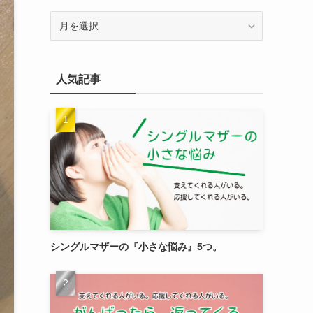
過
去
記
事
人気記事
を
検
索
シングルマザーの『小さな悩み』5つ。