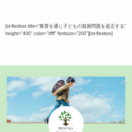
[st-flexbox title="教育を通じ子どもの貧困問題を是正する"
height="400" color="#fff" fontsize="200"][/st-flexbox]