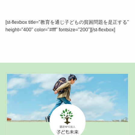
[st-flexbox title="教育を通じ子どもの貧困問題を是正する"
height="400" color="#fff" fontsize="200"][/st-flexbox]