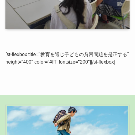
[st-flexbox title="教育を通じ子どもの貧困問題を是正する"
height="400" color="#fff" fontsize="200"][/st-flexbox]