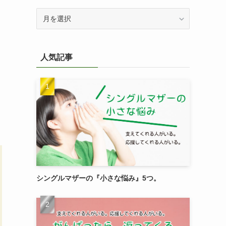
過
去
記
事
人気記事
を
検
索
シングルマザーの『小さな悩み』5つ。