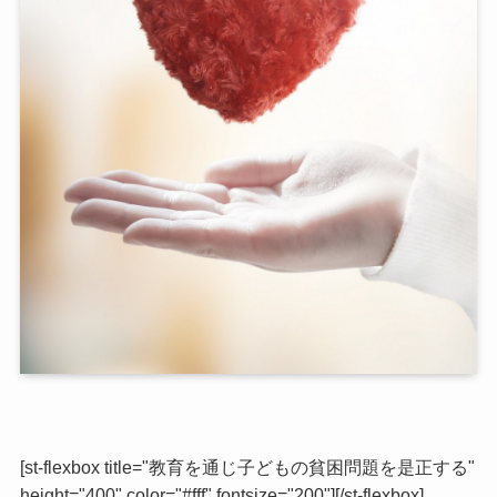
[st-flexbox title="教育を通じ子どもの貧困問題を是正する"
height="400" color="#fff" fontsize="200"][/st-flexbox]