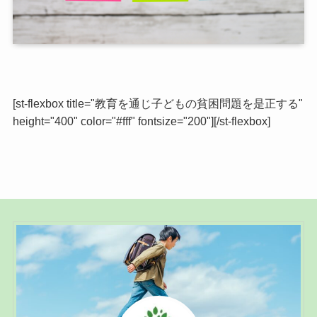
[st-flexbox title="教育を通じ子どもの貧困問題を是正する"
height="400" color="#fff" fontsize="200"][/st-flexbox]