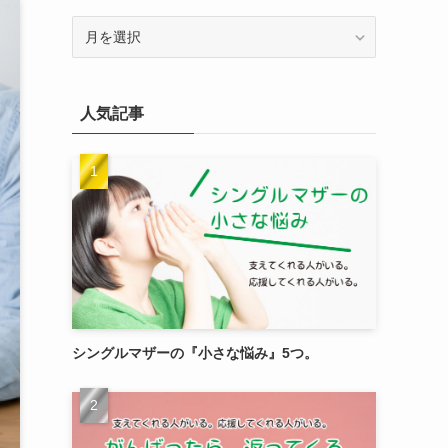
過
去
記
事
人気記事
を
検
索
シングルマザーの『小さな悩み』5つ。