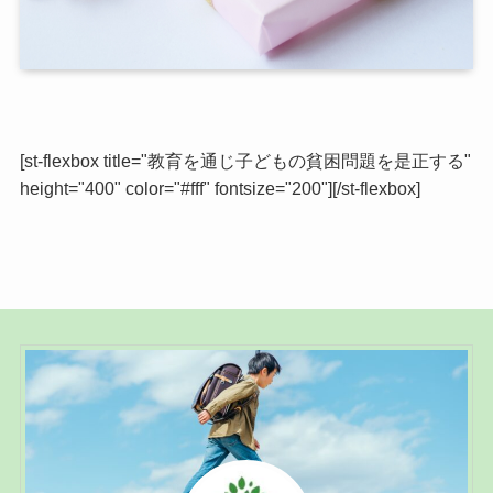
[st-flexbox title="教育を通じ子どもの貧困問題を是正する"
height="400" color="#fff" fontsize="200"][/st-flexbox]