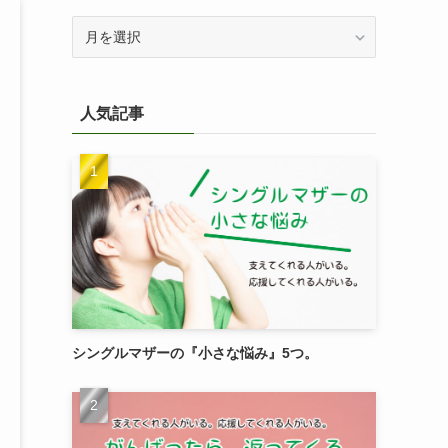
過
去
記
事
人気記事
を
検
索
シングルマザーの『小さな悩み』5つ。