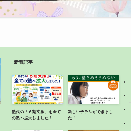
新着記事
塾代の「６割支援」を全て
新しいチラシができまし
の塾へ拡大しました！
た！