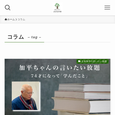
ホーム
コラム
コラム
– tag –
辻本加平の言いたい放題