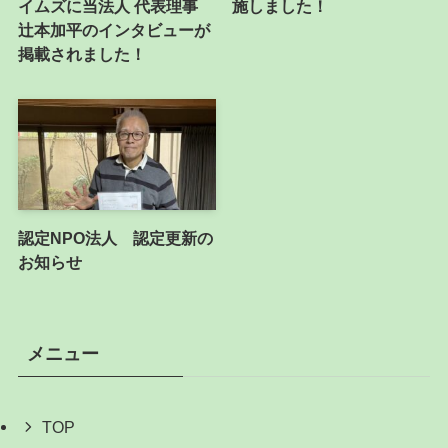
イムズに当法人 代表理事
施しました！
辻本加平のインタビューが
掲載されました！
認定NPO法人 認定更新の
お知らせ
メニュー
TOP