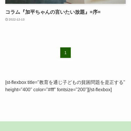
コラム『加平ちゃんの言いたい放題』=序=
2022-12-13
1
[st-flexbox title="教育を通じ子どもの貧困問題を是正する"
height="400" color="#fff" fontsize="200"][/st-flexbox]