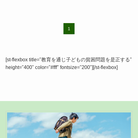
1
[st-flexbox title="教育を通じ子どもの貧困問題を是正する"
height="400" color="#fff" fontsize="200"][/st-flexbox]