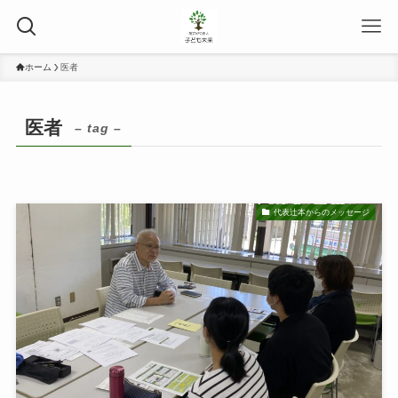
ホーム
医者
医者
– tag –
代表辻本からのメッセージ