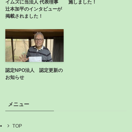
イムズに当法人 代表理事
施しました！
辻本加平のインタビューが
掲載されました！
認定NPO法人 認定更新の
お知らせ
メニュー
TOP