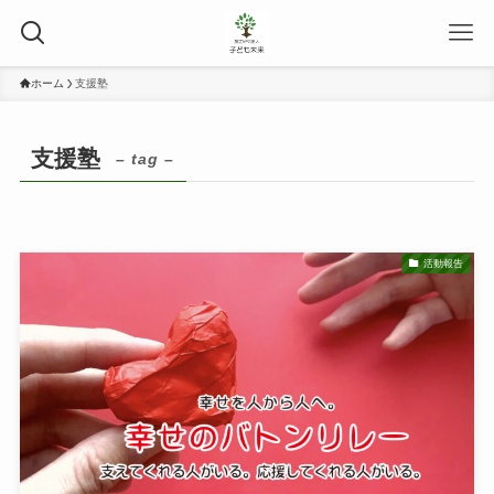
ホーム
支援塾
支援塾
– tag –
活動報告