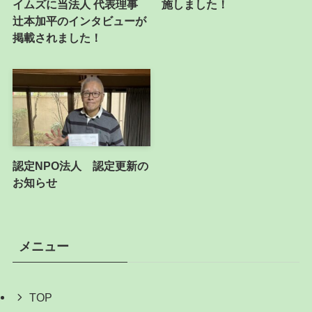
イムズに当法人 代表理事
施しました！
辻本加平のインタビューが
掲載されました！
認定NPO法人 認定更新の
お知らせ
メニュー
TOP