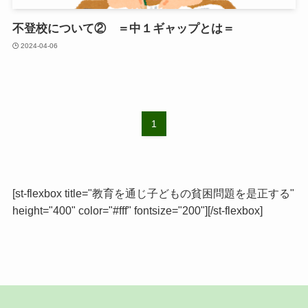
不登校について② ＝中１ギャップとは＝
2024-04-06
1
[st-flexbox title="教育を通じ子どもの貧困問題を是正する"
height="400" color="#fff" fontsize="200"][/st-flexbox]